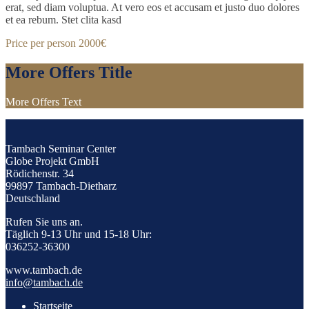
erat, sed diam voluptua. At vero eos et accusam et justo duo dolores
et ea rebum. Stet clita kasd
Price per person
2000€
More Offers Title
More Offers Text
Tambach Seminar Center
Globe Projekt GmbH
Rödichenstr. 34
99897 Tambach-Dietharz
Deutschland
Rufen Sie uns an.
Täglich 9-13 Uhr und 15-18 Uhr:
036252-36300
www.tambach.de
info@tambach.de
Startseite