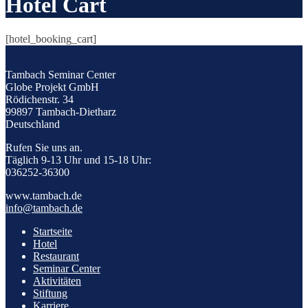
Hotel Cart
[hotel_booking_cart]
Tambach Seminar Center
Globe Projekt GmbH
Rödichenstr. 34
99897 Tambach-Dietharz
Deutschland
Rufen Sie uns an.
Täglich 9-13 Uhr und 15-18 Uhr:
036252-36300
www.tambach.de
info@tambach.de
Startseite
Hotel
Restaurant
Seminar Center
Aktivitäten
Stiftung
Karriere